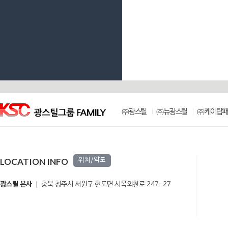
㈜광스틸
㈜뉴광스틸
㈜케이탑패
LOCATION INFO
위치/약도
광스틸 본사
충북 청주시 서원구 현도면 시목외천로 247-27