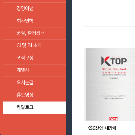
경영이념
회사연혁
품질, 환경정책
CI 및 BI 소개
조직구성
계열사
오시는길
홍보영상
카달로그
KSC산업-내장제