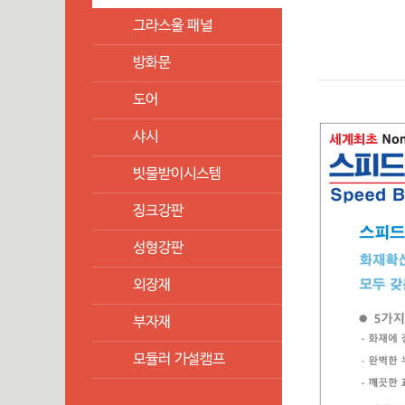
그라스울 패널
방화문
도어
샤시
빗물받이시스템
징크강판
성형강판
외장재
부자재
모듈러 가설캠프