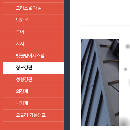
그라스울 패널
방화문
도어
샤시
빗물받이시스템
징크강판
성형강판
외장재
부자재
모듈러 가설캠프