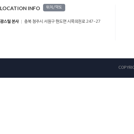
LOCATION INFO
위치/약도
광스틸 본사
충북 청주시 서원구 현도면 시목외천로 247-27
COPYRIG