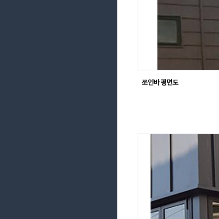
쪼인바 평면도