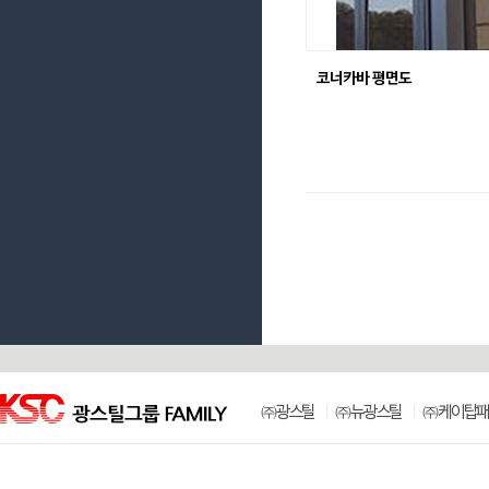
코너카바 평면도
㈜광스틸
㈜뉴광스틸
㈜케이탑패