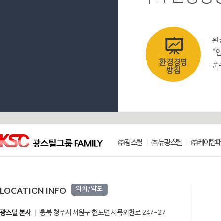
환
“
환경경영
준
방침
㈜광스틸
㈜뉴광스틸
㈜케이탑패
LOCATION INFO
위치/약도
광스틸 본사
충북 청주시 서원구 현도면 시목외천로 247-27