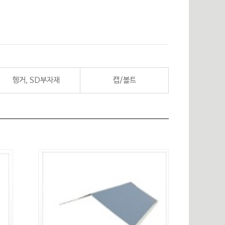
헹거, SD부자재
캡/볼트