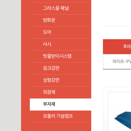
그라스울 패널
방화문
도어
샤시
후레
빗물받이시스템
파이프-P
징크강판
성형강판
외장재
부자재
모듈러 가설캠프