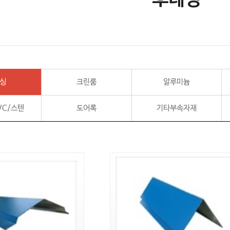
후레싱
싱
크린룸
알루미늄
VC/스텐
도어록
기타부속자재