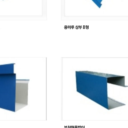
형
용마루 상부 B형
부착형물받이