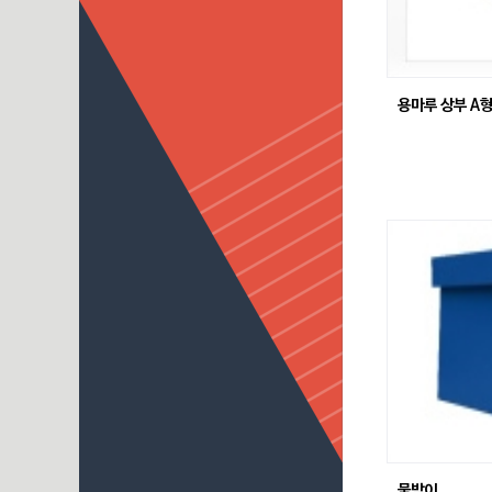
용마루 상부 A
물받이