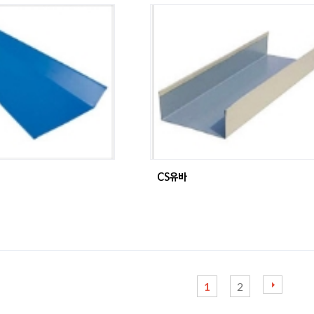
CS유바
1
2